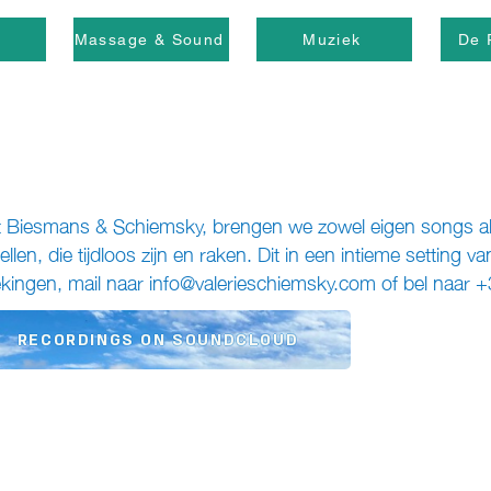
j
Massage & Sound
Muziek
De 
 Biesmans & Schiemsky, brengen we zowel eigen songs als 
tellen, die tijdloos zijn en raken. Dit in een intieme setting v
kingen, mail naar
info@valerieschiemsky.com
of bel naar 
RECORDINGS ON SOUNDCLOUD