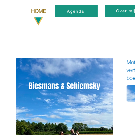
HOME
Over mi
Agenda
Met
ver
boe