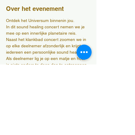
Over het evenement
Ontdek het Universum binnenin jou.
In dit sound healing concert nemen we je 
mee op een innerlijke planetaire reis.
Naast het klankbad concert zoomen we in 
op elke deelnemer afzonderlijk en krijgt 
iedereen een persoonlijke sound healing.
Als deelnemer lig je op een matje en hoef 
je niets anders te doen dan te ontspannen 
en te zijn.
Na het concert is er ruimte om na te praten 
met thee en koekjes. 
We kiezen voor een kleine groep. De 
plaatsen zijn dus beperkt!
Meer weergeven