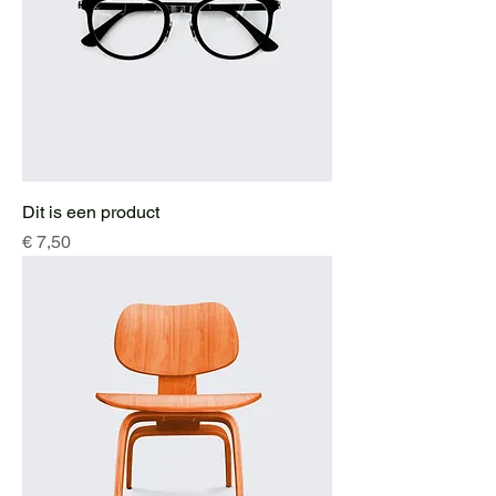
Dit is een product
Prijs
€ 7,50