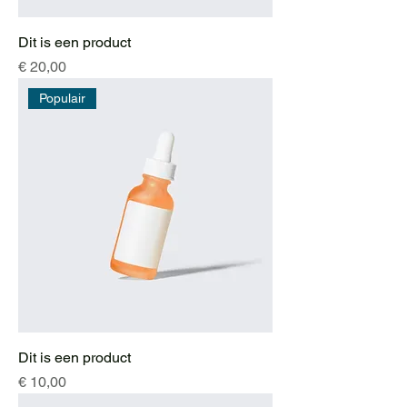
Dit is een product
Prijs
€ 20,00
Populair
Dit is een product
Prijs
€ 10,00