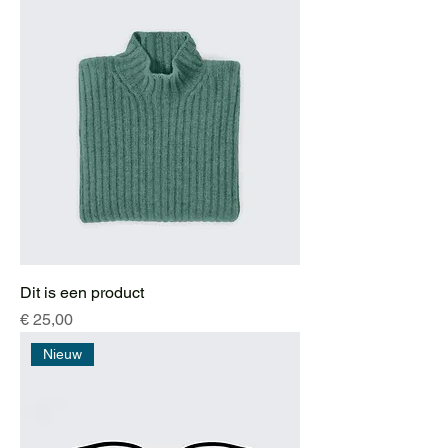
Dit is een product
Prijs
€ 25,00
Nieuw