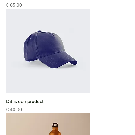
Prijs
€ 85,00
Dit is een product
Prijs
€ 40,00